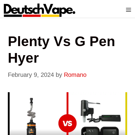
Skip
to
content
Me
Plenty Vs G Pen
Hyer
February 9, 2024
by
Romano