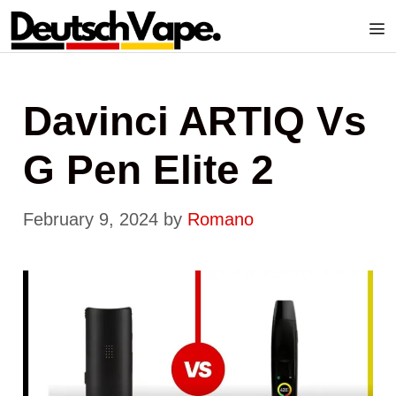
Skip
to
content
Me
Davinci ARTIQ Vs
G Pen Elite 2
February 9, 2024
by
Romano