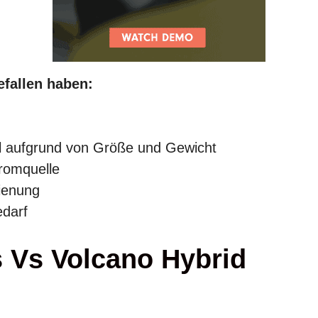
efallen haben:
l aufgrund von Größe und Gewicht
tromquelle
ienung
edarf
s Vs Volcano Hybrid