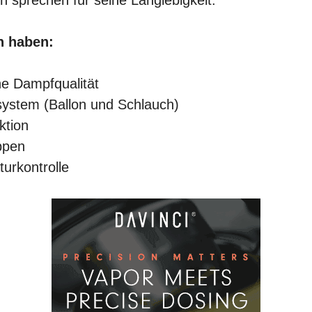
en haben:
e Dampfqualität
system (Ballon und Schlauch)
ktion
ppen
urkontrolle