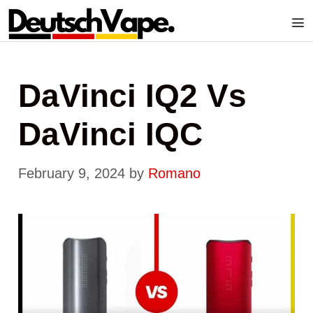
Skip
to
content
Me
DaVinci IQ2 Vs
DaVinci IQC
February 9, 2024
by
Romano